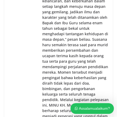
kelancaran, dan keberkahan dalam
setiap langkah menuju masa depan
yang gemilang. Jadikan ilmu dan
karakter yang telah ditanamkan oleh
Bapak dan Ibu Guru selama enam
tahun sebagai bekal untuk
menghadapi tantangan kehidupan di
masa depan,” pesan beliau. Suasana
haru semakin terasa saat para murid
memberikan persembahan dan
ucapan terima kasih kepada orang
tua serta para guru yang telah
mendampingi perjalanan pendidikan
mereka. Momen tersebut menjadi
pengingat bahwa keberhasilan yang
diraih tidak lepas dari doa,
bimbingan, dan pengorbanan
keluarga serta seluruh tenaga
pendidik. Melalui kegiatan pelepasan
ini, MINU KH. Mukmin Sidoarjo
Assalamualaikum?
berharap seluruh lulusan mampu
menjadi generasi yang unggul dalam