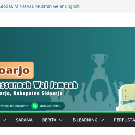
Global, MINU KH. Mukmin Gelar English
ma Wali Murid (Kelas Bilingual 1 Al
Al Faraby)
ALA MADRASAH (MASA KHIDMAT 2026-
 KEPALA MADRASAH (MASA KHIDMAT
 untuk Sidoarjo: Murid MINU KH.
Buku Surat kepada Bupati Sidoarjo
elas Berbuah Prestasi, Kelas 3 Fahruddin
ar di Luar Madrasah
mbil Berkarya, Special Day MINU KH.
Pentas Ekstrakurikuler dan Stan Budaya
SARANA
BERITA
E-LEARNING
PERPUST