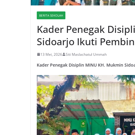
BERITA SEKOLAH
Kader Penegak Disip
Sidoarjo Ikuti Pembi
13 Mei, 2026
Siti Maslachatul Ummah
Kader Penegak Disiplin MINU KH. Mukmin Sidoa