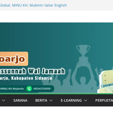
Global, MINU KH. Mukmin Gelar English
ma Wali Murid (Kelas Bilingual 1 Al
Al Faraby)
ALA MADRASAH (MASA KHIDMAT 2026-
 KEPALA MADRASAH (MASA KHIDMAT
 untuk Sidoarjo: Murid MINU KH.
Buku Surat kepada Bupati Sidoarjo
elas Berbuah Prestasi, Kelas 3 Fahruddin
ar di Luar Madrasah
mbil Berkarya, Special Day MINU KH.
Pentas Ekstrakurikuler dan Stan Budaya
SARANA
BERITA
E-LEARNING
PERPUST