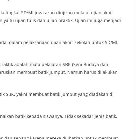
a tingkat SD/MI juga akan diujikan melalui ujian akhir
 yaitu ujian tulis dan ujian praktik. Ujian ini juga menjadi
ganda, dalam pelaksanaan ujian akhir sekolah untuk SD/MI,
 praktik adalah mata pelajaran SBK (Seni Budaya dan
diharuskan membuat batik jumput. Namun harus dilakukan
tik SBK, yakni membuat batik jumput yang diadakan di
lkan batik kepada siswanya. Tidak sekadar jenis batik,
sias dan senang karena mereka dilibatkan untuk membuat