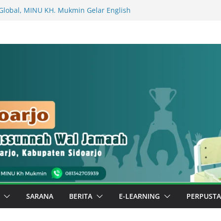
Global, MINU KH. Mukmin Gelar English
ma Wali Murid (Kelas Bilingual 1 Al
Al Faraby)
ALA MADRASAH (MASA KHIDMAT 2026-
 KEPALA MADRASAH (MASA KHIDMAT
 untuk Sidoarjo: Murid MINU KH.
Buku Surat kepada Bupati Sidoarjo
elas Berbuah Prestasi, Kelas 3 Fahruddin
ar di Luar Madrasah
mbil Berkarya, Special Day MINU KH.
Pentas Ekstrakurikuler dan Stan Budaya
SARANA
BERITA
E-LEARNING
PERPUST