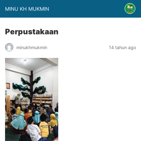
MINU KH MUKMIN
Perpustakaan
minukhmukmin
14 tahun ago