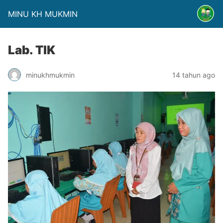
MINU KH MUKMIN
Lab. TIK
minukhmukmin
14 tahun ago