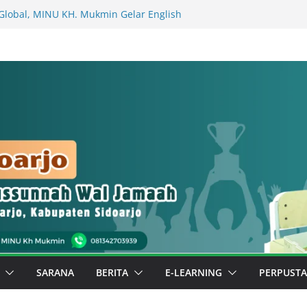
Global, MINU KH. Mukmin Gelar English
ma Wali Murid (Kelas Bilingual 1 Al
Al Faraby)
ALA MADRASAH (MASA KHIDMAT 2026-
 KEPALA MADRASAH (MASA KHIDMAT
 untuk Sidoarjo: Murid MINU KH.
Buku Surat kepada Bupati Sidoarjo
elas Berbuah Prestasi, Kelas 3 Fahruddin
ar di Luar Madrasah
mbil Berkarya, Special Day MINU KH.
Pentas Ekstrakurikuler dan Stan Budaya
SARANA
BERITA
E-LEARNING
PERPUST