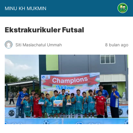
MINU KH MUKMIN
Ekstrakurikuler Futsal
Siti Maslachatul Ummah
8 bulan ago