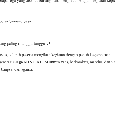
barung
erapa regu yang disebut
, lalu mengikuti beragam kegiatan kep
pilan kepramukaan
ang paling ditunggu-tunggu 🎉
usias, seluruh peserta mengikuti kegiatan dengan penuh kegembiraan 
Siaga MINU KH. Mukmin
generasi
yang berkarakter, mandiri, dan si
, bangsa, dan agama.