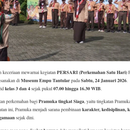
PERSARI (Perkemahan Satu Hari)
n keceriaan mewarnai kegiatan
P
Museum Empu Tantular
Sabtu, 24 Januari 2026
ksanakan di
pada
.
kelas 3 dan 4
07.00 hingga 16.30 WIB
rid
sejak pukul
.
Pramuka tingkat Siaga
an perkemahan bagi
, yaitu tingkatan Pramuka
karakter, kedisiplinan, 
iatan ini, Pramuka menjadi sarana pembinaan
agamaan
sejak dini.