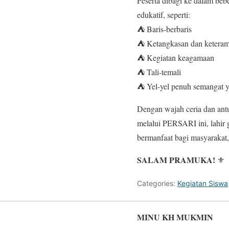
Peserta dibagi ke dalam beb
edukatif, seperti:
⛺ Baris-berbaris
⛺ Ketangkasan dan keteram
⛺ Kegiatan keagamaan
⛺ Tali-temali
⛺ Yel-yel penuh semangat y
Dengan wajah ceria dan ant
melalui PERSARI ini, lahir 
bermanfaat bagi masyarakat
SALAM PRAMUKA!
⚜️
Categories:
Kegiatan Siswa
MINU KH MUKMIN