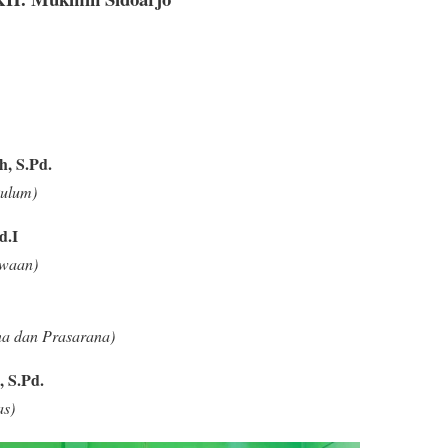
h, S.Pd.
kulum)
d.I
swaan)
na dan Prasarana)
, S.Pd.
as)